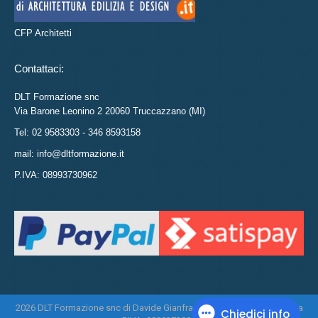
CFP Architetti
Contattaci:
DLT Formazione snc
Via Barone Leonino 2 20060 Truccazzano (MI)
Tel: 02 9583303 - 346 8593158
mail: info@dltformazione.it
P.IVA: 08993730962
2026 DLT Formazione snc di Davide Gianfranco Di Leo e Daniela Tasca