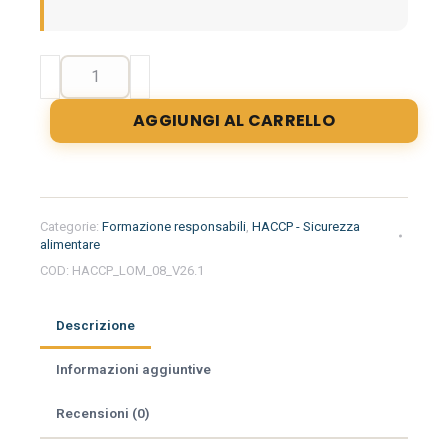
Formazione
iniziale
per
AGGIUNGI AL CARRELLO
responsabili
del
settore
alimentare
nella
Categorie:
Formazione responsabili
,
HACCP - Sicurezza
regione
alimentare
Lombardia
COD:
HACCP_LOM_08_V26.1
-
Macelleria
Descrizione
quantità
Informazioni aggiuntive
Recensioni (0)