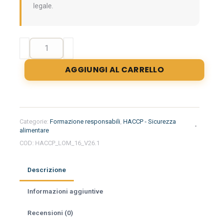
legale.
Formazione
iniziale
per
AGGIUNGI AL CARRELLO
responsabili
del
settore
alimentare
nella
Categorie:
Formazione responsabili
,
HACCP - Sicurezza
regione
alimentare
Lombardia
COD:
HACCP_LOM_16_V26.1
-
Pasticceria
Descrizione
quantità
Informazioni aggiuntive
Recensioni (0)