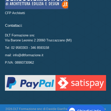
CFP Architetti
Contattaci:
DLT Formazione snc
Via Barone Leonino 2 20060 Truccazzano (MI)
Tel: 02 9583303 - 346 8593158
mail: info@dltformazione.it
P.IVA: 08993730962
2026 DLT Formazione snc di Davide Gianfranco Di Leo e Daniela Tasca