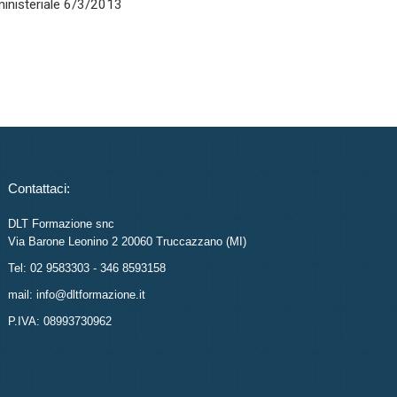
rministeriale 6/3/2013
Contattaci:
DLT Formazione snc
Via Barone Leonino 2 20060 Truccazzano (MI)
Tel: 02 9583303 - 346 8593158
mail: info@dltformazione.it
P.IVA: 08993730962