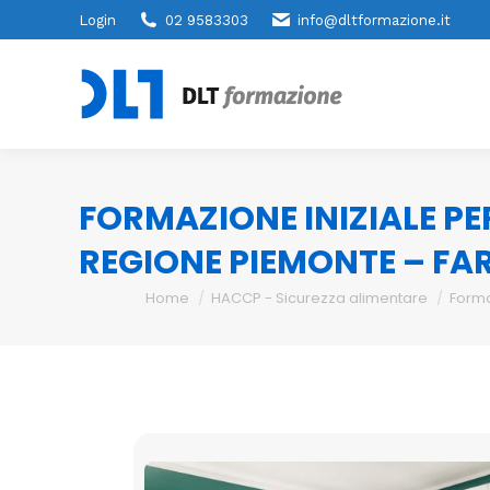
Login
02 9583303
info@dltformazione.it
FORMAZIONE INIZIALE PE
REGIONE PIEMONTE – F
You are here:
Home
HACCP - Sicurezza alimentare
Forma