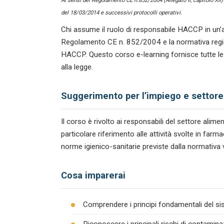
Ai sensi del Regolamento CE n.852/2004 (Allegato II, capitolo XII
del 18/03/2014 e successivi protocolli operativi.
Chi assume il ruolo di responsabile HACCP in un’a
Regolamento CE n. 852/2004 e la normativa regiona
HACCP. Questo corso e-learning fornisce tutte le
alla legge.
Suggerimento per l’impiego e settore
Il corso è rivolto ai responsabili del settore ali
particolare riferimento alle attività svolte in far
norme igienico-sanitarie previste dalla normativa 
Cosa imparerai
Comprendere i principi fondamentali del s