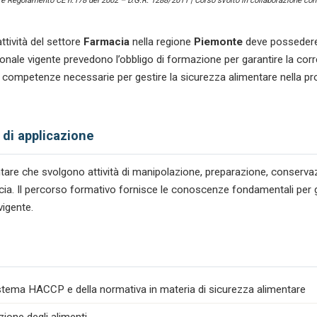
) e Regolamento CE n.178 del 2002 – D.G.R. 1288/2011 | Corso svolto in collaborazione con 
ttività del settore
Farmacia
nella regione
Piemonte
deve possedere 
le vigente prevedono l’obbligo di formazione per garantire la corre
 competenze necessarie per gestire la sicurezza alimentare nella p
 di applicazione
mentare che svolgono attività di manipolazione, preparazione, conserv
macia. Il percorso formativo fornisce le conoscenze fondamentali per ga
vigente.
istema HACCP e della normativa in materia di sicurezza alimentare