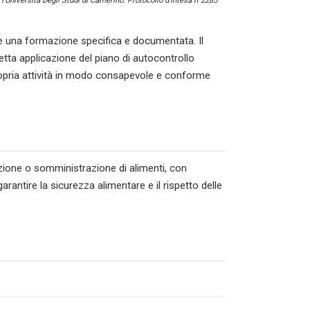
l’Università Degli Studi di Camerino. Protocollo d’intesa n°2285
una formazione specifica e documentata. Il
tta applicazione del piano di autocontrollo
ropria attività in modo consapevole e conforme
azione o somministrazione di alimenti, con
rantire la sicurezza alimentare e il rispetto delle