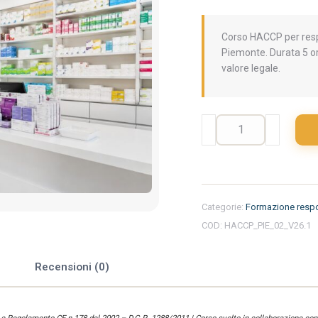
Corso HACCP per respo
Piemonte. Durata 5 or
valore legale.
Formazione
iniziale
per
responsabili
del
settore
Categorie:
Formazione respo
alimentare
COD:
HACCP_PIE_02_V26.1
nella
regione
Piemonte
e
Recensioni (0)
-
Farmacia
quantità