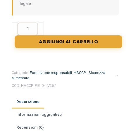
legale.
Formazione
iniziale
per
AGGIUNGI AL CARRELLO
responsabili
del
settore
alimentare
nella
Categorie:
Formazione responsabili
,
HACCP - Sicurezza
regione
alimentare
Piemonte
COD:
HACCP_PIE_04_V26.1
-
Gelateria
Descrizione
quantità
Informazioni aggiuntive
Recensioni (0)