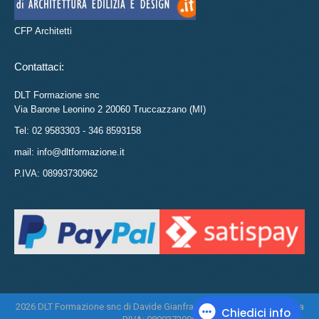
CFP Architetti
Contattaci:
DLT Formazione snc
Via Barone Leonino 2 20060 Truccazzano (MI)
Tel: 02 9583303 - 346 8593158
mail: info@dltformazione.it
P.IVA: 08993730962
2026 DLT Formazione snc di Davide Gianfranco Di Leo e Daniela Tasca