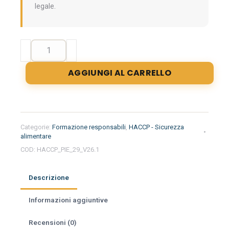
legale.
Formazione
iniziale
per
AGGIUNGI AL CARRELLO
responsabili
del
settore
alimentare
nella
Categorie:
Formazione responsabili
,
HACCP - Sicurezza
regione
alimentare
Piemonte
COD:
HACCP_PIE_29_V26.1
-
Imprese
Descrizione
Alimentari
quantità
Informazioni aggiuntive
Recensioni (0)