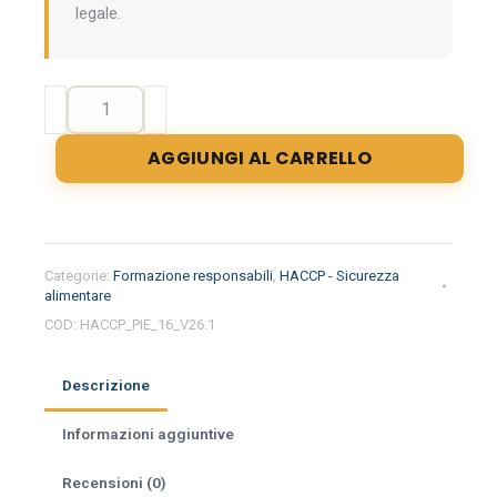
legale.
Formazione
iniziale
per
AGGIUNGI AL CARRELLO
responsabili
del
settore
alimentare
nella
Categorie:
Formazione responsabili
,
HACCP - Sicurezza
regione
alimentare
Piemonte
COD:
HACCP_PIE_16_V26.1
-
Pasticceria
Descrizione
quantità
Informazioni aggiuntive
Recensioni (0)