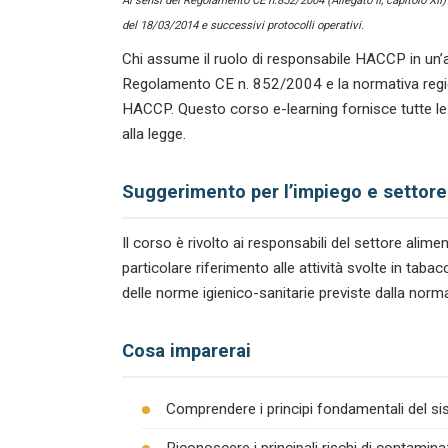
Ai sensi del Regolamento CE n.852/2004 (Allegato II, capitolo XII
del 18/03/2014 e successivi protocolli operativi.
Chi assume il ruolo di responsabile HACCP in un’a
Regolamento CE n. 852/2004 e la normativa regiona
HACCP. Questo corso e-learning fornisce tutte le
alla legge.
Suggerimento per l’impiego e settore
Il corso è rivolto ai responsabili del settore ali
particolare riferimento alle attività svolte in tab
delle norme igienico-sanitarie previste dalla norma
Cosa imparerai
Comprendere i principi fondamentali del s