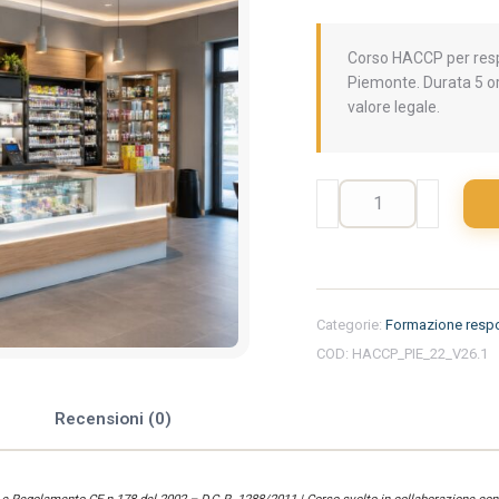
Corso HACCP per respo
Piemonte. Durata 5 or
valore legale.
Formazione
iniziale
per
responsabili
del
settore
Categorie:
Formazione respo
alimentare
COD:
HACCP_PIE_22_V26.1
nella
regione
Piemonte
e
Recensioni (0)
-
Tabaccheria
quantità