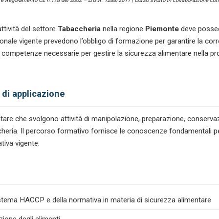
) e Regolamento CE n.178 del 2002 – D.G.R. 1288/2011 | Corso svolto in collaborazione con 
ttività del settore
Tabaccheria
nella regione
Piemonte
deve possed
le vigente prevedono l’obbligo di formazione per garantire la corre
 competenze necessarie per gestire la sicurezza alimentare nella p
 di applicazione
mentare che svolgono attività di manipolazione, preparazione, conserv
accheria. Il percorso formativo fornisce le conoscenze fondamentali pe
tiva vigente.
istema HACCP e della normativa in materia di sicurezza alimentare