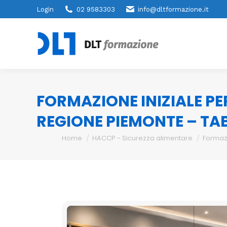
Login
02 9583303
info@dltformazione.it
FORMAZIONE INIZIALE PE
REGIONE PIEMONTE – T
You are here:
Home
HACCP - Sicurezza alimentare
Formaz