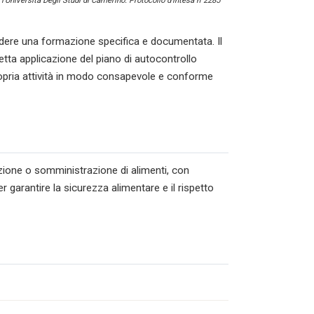
l’Università Degli Studi di Camerino. Protocollo d’intesa n°2285
ere una formazione specifica e documentata. Il
tta applicazione del piano di autocontrollo
ropria attività in modo consapevole e conforme
azione o somministrazione di alimenti, con
r garantire la sicurezza alimentare e il rispetto