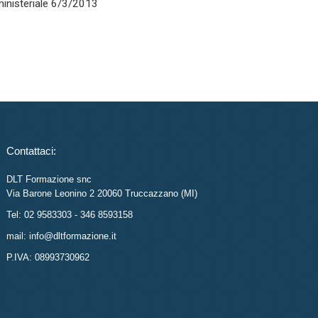
rministeriale 6/3/2013
Contattaci:
DLT Formazione snc
Via Barone Leonino 2 20060 Truccazzano (MI)
Tel: 02 9583303 - 346 8593158
mail: info@dltformazione.it
P.IVA: 08993730962