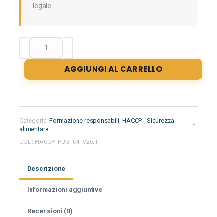
legale.
Formazione
iniziale
per
AGGIUNGI AL CARRELLO
responsabili
del
settore
alimentare
nella
Categorie:
Formazione responsabili
,
HACCP - Sicurezza
regione
alimentare
Puglia
COD:
HACCP_PUG_04_V26.1
-
Gelateria
Descrizione
quantità
Informazioni aggiuntive
Recensioni (0)