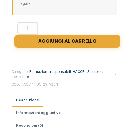
legale.
Formazione
iniziale
per
AGGIUNGI AL CARRELLO
responsabili
del
settore
alimentare
nella
Categorie:
Formazione responsabili
,
HACCP - Sicurezza
regione
alimentare
Puglia
COD:
HACCP_PUG_29_V26.1
-
Imprese
Descrizione
Alimentari
quantità
Informazioni aggiuntive
Recensioni (0)