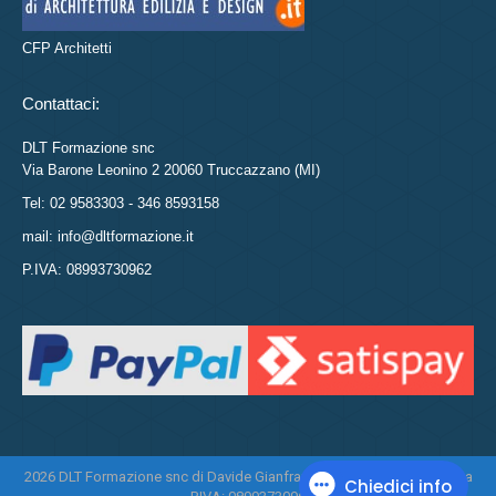
CFP Architetti
Contattaci:
DLT Formazione snc
Via Barone Leonino 2 20060 Truccazzano (MI)
Tel: 02 9583303 - 346 8593158
mail: info@dltformazione.it
P.IVA: 08993730962
2026 DLT Formazione snc di Davide Gianfranco Di Leo e Daniela Tasca