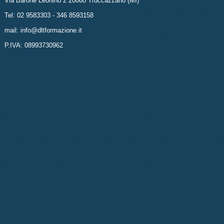
Via Barone Leonino 2 20060 Truccazzano (MI)
Tel: 02 9583303 - 346 8593158
mail: info@dltformazione.it
P.IVA: 08993730962