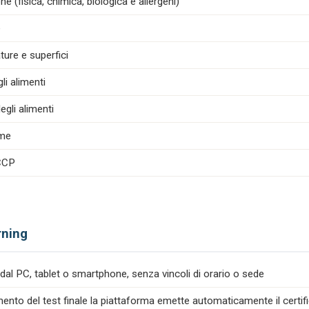
e (fisica, chimica, biologica e allergeni)
e
ture e superfici
i alimenti
egli alimenti
ime
ACCP
rning
dal PC, tablet o smartphone, senza vincoli di orario o sede
nto del test finale la piattaforma emette automaticamente il certif