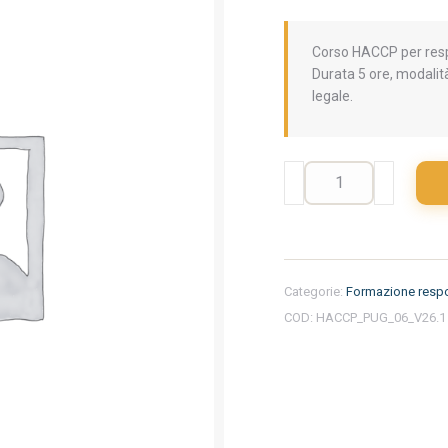
Corso HACCP per respo
Durata 5 ore, modalit
legale.
Formazione
iniziale
per
responsabili
del
settore
Categorie:
Formazione respo
alimentare
COD:
HACCP_PUG_06_V26.1
nella
regione
Puglia
-
Kebab
quantità