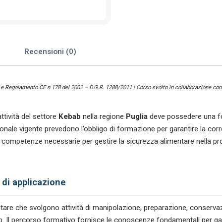
e
Recensioni (0)
) e Regolamento CE n.178 del 2002 – D.G.R. 1288/2011 | Corso svolto in collaborazione con 
ttività del settore
Kebab
nella regione
Puglia
deve possedere una fo
le vigente prevedono l’obbligo di formazione per garantire la corre
 competenze necessarie per gestire la sicurezza alimentare nella p
 di applicazione
mentare che svolgono attività di manipolazione, preparazione, conserv
bab. Il percorso formativo fornisce le conoscenze fondamentali per gara