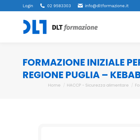
Login
02 9583303
info@dltformazione.it
FORMAZIONE INIZIALE PE
REGIONE PUGLIA – KEBA
You are here:
Home
HACCP - Sicurezza alimentare
Fo