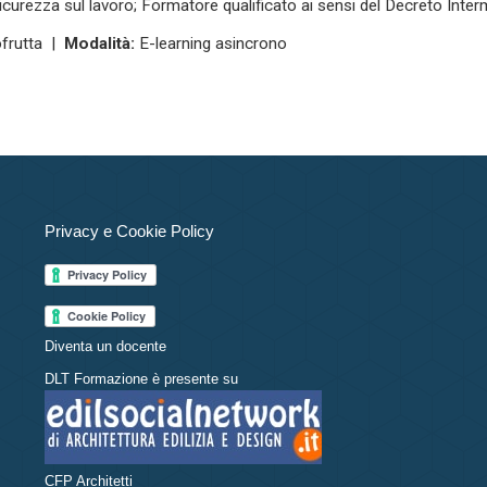
icurezza sul lavoro; Formatore qualificato ai sensi del Decreto Inte
frutta |
Modalità:
E-learning asincrono
Privacy e Cookie Policy
Diventa un docente
DLT Formazione è presente su
CFP Architetti