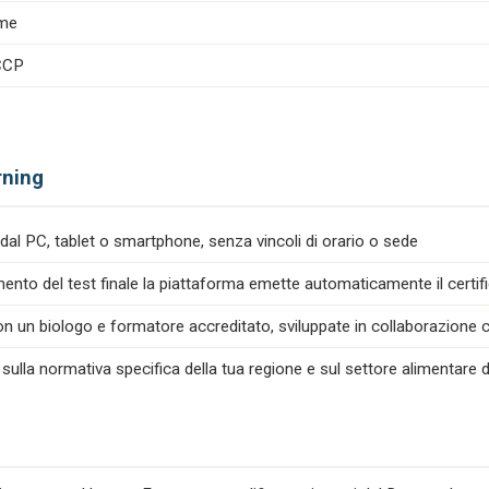
ime
ACCP
rning
dal PC, tablet o smartphone, senza vincoli di orario o sede
nto del test finale la piattaforma emette automaticamente il certif
n un biologo e formatore accreditato, sviluppate in collaborazione co
 sulla normativa specifica della tua regione e sul settore alimentare d