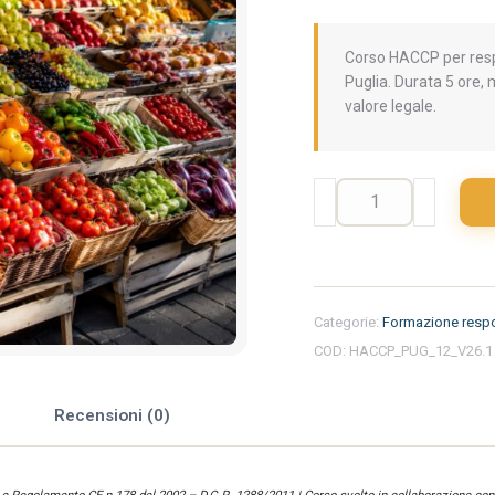
Corso HACCP per respo
Puglia. Durata 5 ore,
valore legale.
Formazione
iniziale
per
responsabili
del
settore
Categorie:
Formazione respo
alimentare
COD:
HACCP_PUG_12_V26.1
nella
regione
Puglia
e
Recensioni (0)
-
Ortofrutta
quantità