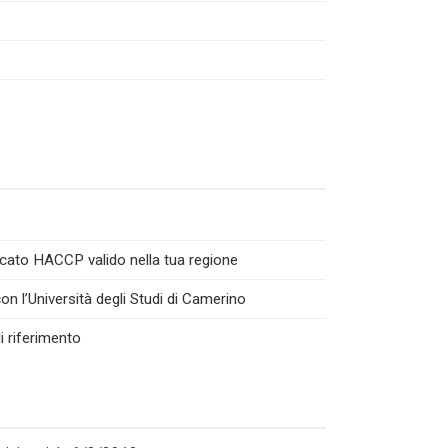
icato HACCP valido nella tua regione
n l’Università degli Studi di Camerino
i riferimento