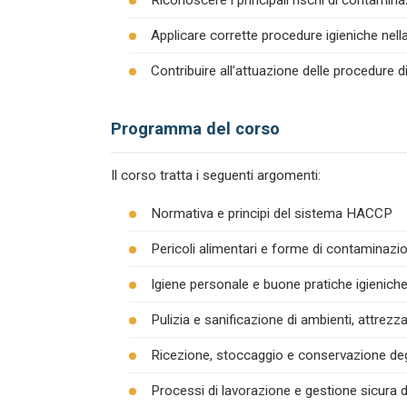
Riconoscere i principali rischi di contamina
Applicare corrette procedure igieniche nel
Contribuire all’attuazione delle procedure 
Programma del corso
Il corso tratta i seguenti argomenti:
Normativa e principi del sistema HACCP
Pericoli alimentari e forme di contaminazion
Igiene personale e buone pratiche igienich
Pulizia e sanificazione di ambienti, attrezza
Ricezione, stoccaggio e conservazione degl
Processi di lavorazione e gestione sicura d