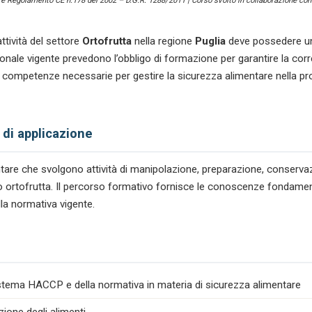
) e Regolamento CE n.178 del 2002 – D.G.R. 1288/2011 | Corso svolto in collaborazione con 
ttività del settore
Ortofrutta
nella regione
Puglia
deve possedere un
le vigente prevedono l’obbligo di formazione per garantire la corre
 competenze necessarie per gestire la sicurezza alimentare nella p
 di applicazione
mentare che svolgono attività di manipolazione, preparazione, conserv
ito ortofrutta. Il percorso formativo fornisce le conoscenze fondament
lla normativa vigente.
istema HACCP e della normativa in materia di sicurezza alimentare