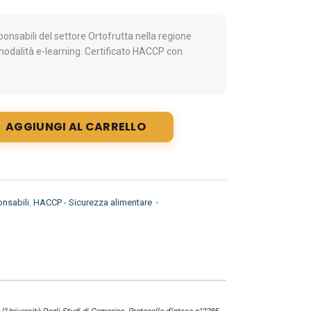
nsabili del settore Ortofrutta nella regione
 modalità e-learning. Certificato HACCP con
AGGIUNGI AL CARRELLO
nsabili
,
HACCP - Sicurezza alimentare