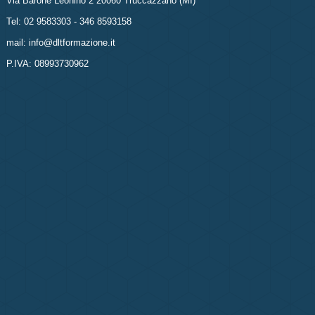
Via Barone Leonino 2 20060 Truccazzano (MI)
Tel: 02 9583303 - 346 8593158
mail: info@dltformazione.it
P.IVA: 08993730962