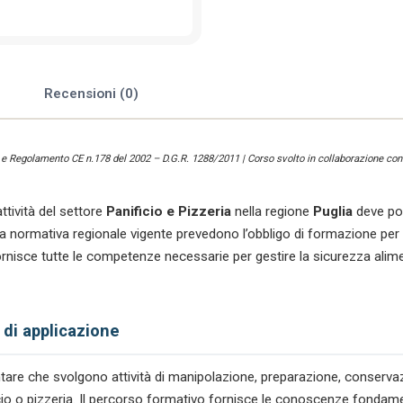
Pizzeria
quantità
e
Recensioni (0)
) e Regolamento CE n.178 del 2002 – D.G.R. 1288/2011 | Corso svolto in collaborazione con 
ttività del settore
Panificio e Pizzeria
nella regione
Puglia
deve po
ormativa regionale vigente prevedono l’obbligo di formazione per ga
nisce tutte le competenze necessarie per gestire la sicurezza alime
 di applicazione
mentare che svolgono attività di manipolazione, preparazione, conserv
ificio o pizzeria. Il percorso formativo fornisce le conoscenze fondame