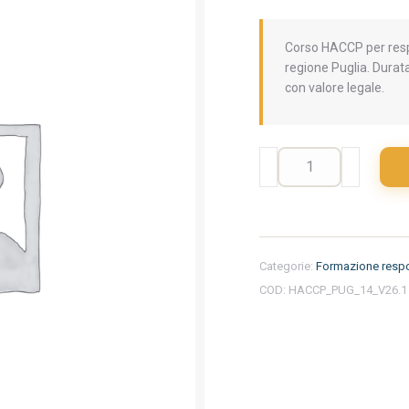
Corso HACCP per respo
regione Puglia. Durat
con valore legale.
Formazione
iniziale
per
responsabili
del
settore
Categorie:
Formazione respo
alimentare
COD:
HACCP_PUG_14_V26.1
nella
regione
Puglia
-
Panificio
e