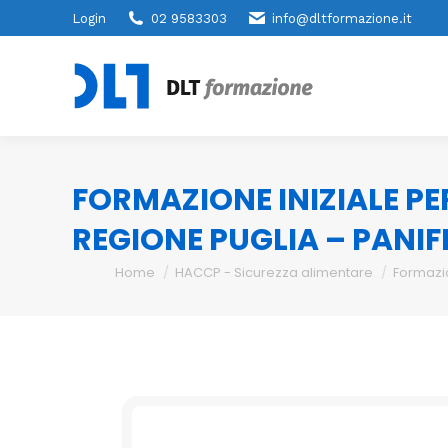
Login
02 9583303
info@dltformazione.it
FORMAZIONE INIZIALE PE
REGIONE PUGLIA – PANIFI
You are here:
Home
HACCP - Sicurezza alimentare
Formazi