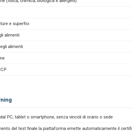
e (fisica, chimica, biologica e allergeni)
e
ture e superfici
i alimenti
egli alimenti
ime
ACCP
rning
dal PC, tablet o smartphone, senza vincoli di orario o sede
nto del test finale la piattaforma emette automaticamente il certif