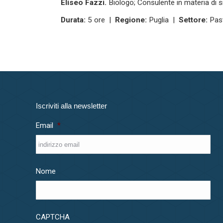
Eliseo Fazzi.
Biologo; Consulente in materia di s
Durata:
5 ore |
Regione:
Puglia |
Settore:
Past
Iscriviti alla newsletter
Email
*
Nome
CAPTCHA