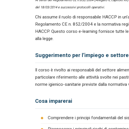
Ai sensi del Regolamento CE n.852/2004 (Allegato II, capitolo XII
del 18/03/2014 e successivi protocolli operativi.
Chi assume il ruolo di responsabile HACCP in un’a
Regolamento CE n. 852/2004 e la normativa regiona
HACCP. Questo corso e-learning fornisce tutte le
alla legge.
Suggerimento per l’impiego e settore
Il corso è rivolto ai responsabili del settore ali
particolare riferimento alle attività svolte nei pas
norme igienico-sanitarie previste dalla normativa 
Cosa imparerai
Comprendere i principi fondamentali del s