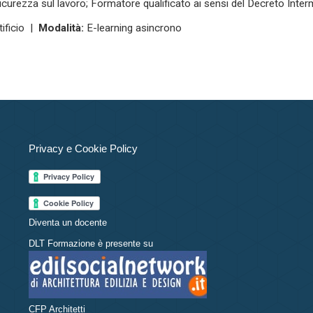
icurezza sul lavoro; Formatore qualificato ai sensi del Decreto Inte
ificio |
Modalità:
E-learning asincrono
Privacy e Cookie Policy
Diventa un docente
DLT Formazione è presente su
CFP Architetti