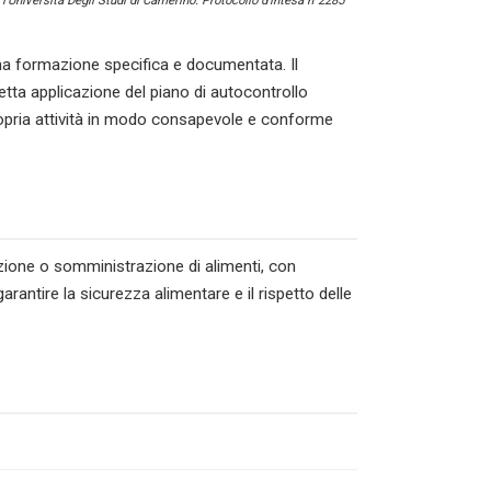
l’Università Degli Studi di Camerino. Protocollo d’intesa n°2285
 formazione specifica e documentata. Il
tta applicazione del piano di autocontrollo
ropria attività in modo consapevole e conforme
azione o somministrazione di alimenti, con
arantire la sicurezza alimentare e il rispetto delle