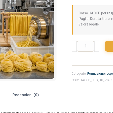
Corso HACCP per respo
Puglia. Durata 5 ore,
valore legale.
Formazione
iniziale
per
responsabili
del
settore
Categorie:
Formazione respo
alimentare
COD:
HACCP_PUG_18_V26.1
nella
regione
Puglia
e
Recensioni (0)
-
Pastificio
quantità