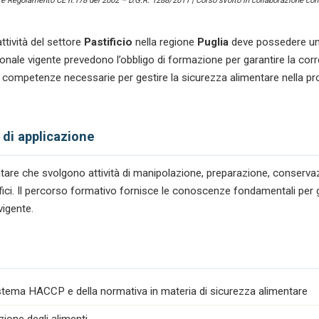
) e Regolamento CE n.178 del 2002 – D.G.R. 1288/2011 | Corso svolto in collaborazione con 
ttività del settore
Pastificio
nella regione
Puglia
deve possedere una
le vigente prevedono l’obbligo di formazione per garantire la corre
 competenze necessarie per gestire la sicurezza alimentare nella p
 di applicazione
mentare che svolgono attività di manipolazione, preparazione, conserv
tifici. Il percorso formativo fornisce le conoscenze fondamentali per g
vigente.
istema HACCP e della normativa in materia di sicurezza alimentare