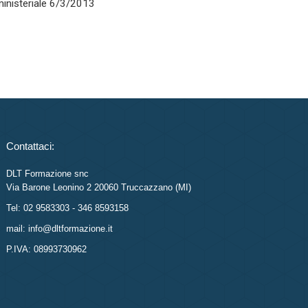
rministeriale 6/3/2013
Contattaci:
DLT Formazione snc
Via Barone Leonino 2 20060 Truccazzano (MI)
Tel: 02 9583303 - 346 8593158
mail: info@dltformazione.it
P.IVA: 08993730962