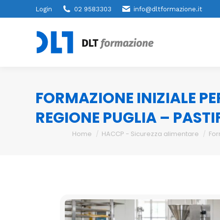
Login
02 9583303
info@dltformazione.it
FORMAZIONE INIZIALE PE
REGIONE PUGLIA – PASTI
You are here:
Home
HACCP - Sicurezza alimentare
For