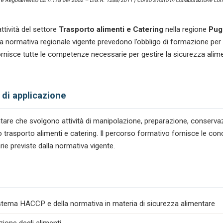
) e Regolamento CE n.178 del 2002 – D.G.R. 1288/2011 | Corso svolto in collaborazione con 
e
Catering
quantità
ttività del settore
Trasporto alimenti e Catering
nella regione
Pug
ormativa regionale vigente prevedono l’obbligo di formazione per ga
nisce tutte le competenze necessarie per gestire la sicurezza alime
 di applicazione
mentare che svolgono attività di manipolazione, preparazione, conserv
bito trasporto alimenti e catering. Il percorso formativo fornisce le 
rie previste dalla normativa vigente.
istema HACCP e della normativa in materia di sicurezza alimentare