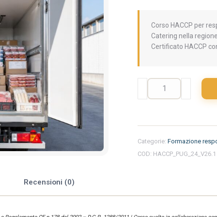
Corso HACCP per respo
Catering nella regione
Certificato HACCP con
Formazione
iniziale
per
responsabili
del
settore
Categorie:
Formazione respo
alimentare
COD:
HACCP_PUG_24_V26.1
nella
regione
Puglia
e
Recensioni (0)
-
Trasporto
alimenti