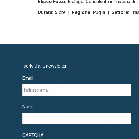
Eliseo Fazzi.
Biologo; Consulente in materia di s
Durata:
5 ore |
Regione:
Puglia |
Settore:
Tras
Iscriviti alla newsletter
Email
*
Nome
CAPTCHA