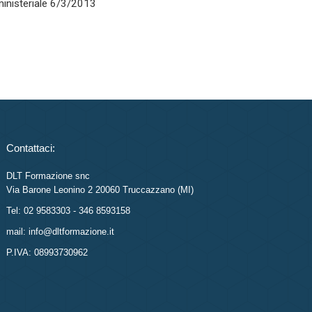
rministeriale 6/3/2013
Contattaci:
DLT Formazione snc
Via Barone Leonino 2 20060 Truccazzano (MI)
Tel: 02 9583303 - 346 8593158
mail: info@dltformazione.it
P.IVA: 08993730962