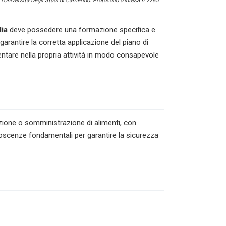
l’Università Degli Studi di Camerino. Protocollo d’intesa n°2285
lia
deve possedere una formazione specifica e
rantire la corretta applicazione del piano di
ntare nella propria attività in modo consapevole
azione o somministrazione di alimenti, con
conoscenze fondamentali per garantire la sicurezza