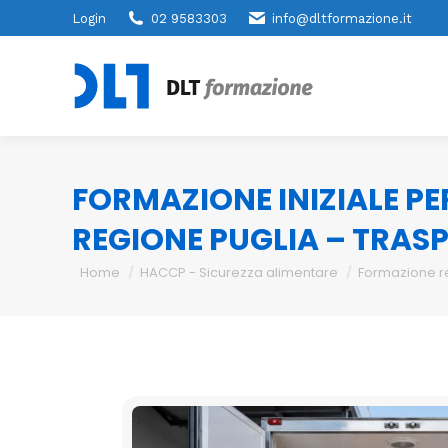
Login
02 9583303
info@dltformazione.it
FORMAZIONE INIZIALE PE
REGIONE PUGLIA – TRAS
You are here:
Home
HACCP - Sicurezza alimentare
Formazione r