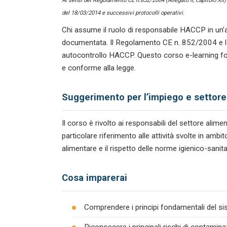
Ai sensi del Regolamento CE n.852/2004 (Allegato II, capitolo XII
del 18/03/2014 e successivi protocolli operativi.
Chi assume il ruolo di responsabile HACCP in un’a
documentata. Il Regolamento CE n. 852/2004 e la n
autocontrollo HACCP. Questo corso e-learning for
e conforme alla legge.
Suggerimento per l’impiego e settore
Il corso è rivolto ai responsabili del settore ali
particolare riferimento alle attività svolte in am
alimentare e il rispetto delle norme igienico-sanita
Cosa imparerai
Comprendere i principi fondamentali del s