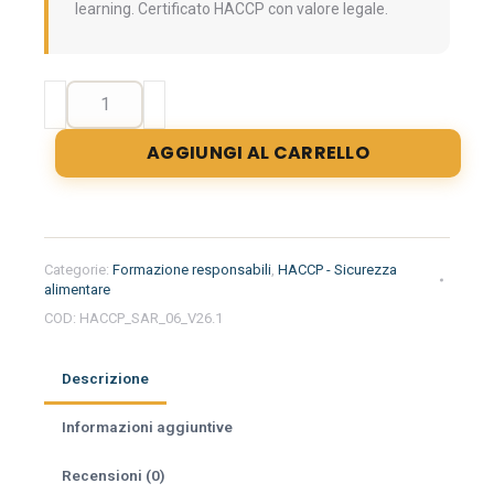
learning. Certificato HACCP con valore legale.
Formazione
iniziale
per
AGGIUNGI AL CARRELLO
responsabili
del
settore
alimentare
nella
Categorie:
Formazione responsabili
,
HACCP - Sicurezza
regione
alimentare
Sardegna
COD:
HACCP_SAR_06_V26.1
-
Kebab
Descrizione
quantità
Informazioni aggiuntive
Recensioni (0)