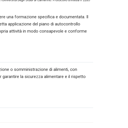
l’Università Degli Studi di Camerino. Protocollo d’intesa n°2285
re una formazione specifica e documentata. Il
tta applicazione del piano di autocontrollo
ropria attività in modo consapevole e conforme
azione o somministrazione di alimenti, con
 garantire la sicurezza alimentare e il rispetto