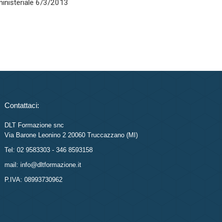
rministeriale 6/3/2013
Contattaci:
DLT Formazione snc
Via Barone Leonino 2 20060 Truccazzano (MI)
Tel: 02 9583303 - 346 8593158
mail: info@dltformazione.it
P.IVA: 08993730962