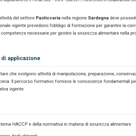
) e Regolamento CE n.178 del 2002 – D.G.R. 1288/2011 | Corso svolto in collaborazione con 
ttività del settore
Pasticceria
nella regione
Sardegna
deve possede
le vigente prevedono l’obbligo di formazione per garantire la corre
 competenze necessarie per gestire la sicurezza alimentare nella p
 di applicazione
mentare che svolgono attività di manipolazione, preparazione, conserv
ticceria. Il percorso formativo fornisce le conoscenze fondamentali per
tiva vigente.
istema HACCP e della normativa in materia di sicurezza alimentare