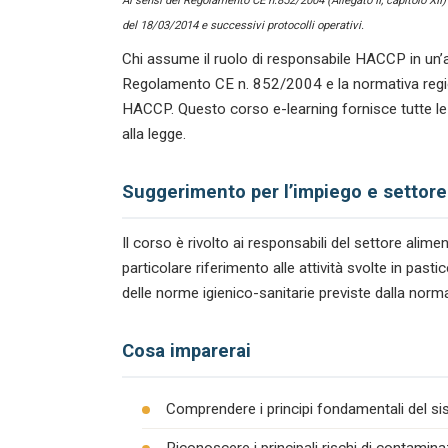
Ai sensi del Regolamento CE n.852/2004 (Allegato II, capitolo XII
del 18/03/2014 e successivi protocolli operativi.
Chi assume il ruolo di responsabile HACCP in un’a
Regolamento CE n. 852/2004 e la normativa regiona
HACCP. Questo corso e-learning fornisce tutte le
alla legge.
Suggerimento per l’impiego e settore
Il corso è rivolto ai responsabili del settore ali
particolare riferimento alle attività svolte in pas
delle norme igienico-sanitarie previste dalla norma
Cosa imparerai
Comprendere i principi fondamentali del s