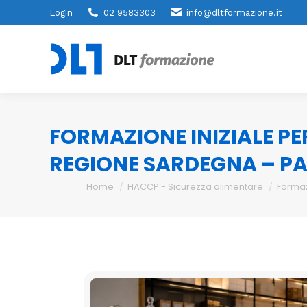
Login
02 9583303
info@dltformazione.it
FORMAZIONE INIZIALE PE
REGIONE SARDEGNA – PA
You are here:
Home
HACCP - Sicurezza alimentare
Formaz