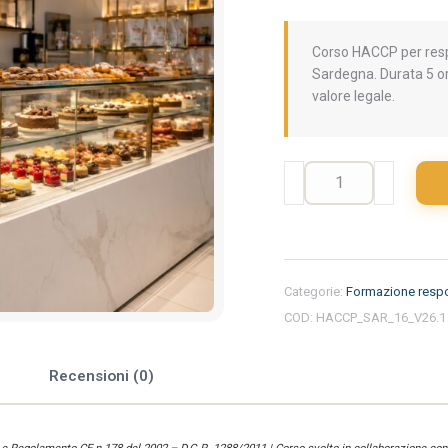
Corso HACCP per respo
Sardegna. Durata 5 or
valore legale.
Formazione
iniziale
per
responsabili
del
settore
Categorie:
Formazione respo
alimentare
COD:
HACCP_SAR_16_V26.1
nella
regione
Sardegna
e
Recensioni (0)
-
Pasticceria
quantità