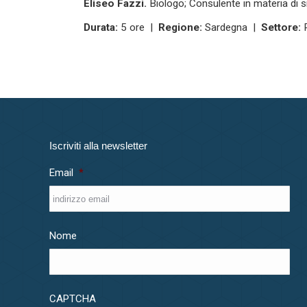
Eliseo Fazzi.
Biologo; Consulente in materia di s
Durata:
5 ore |
Regione:
Sardegna |
Settore:
P
Iscriviti alla newsletter
Email
*
Nome
CAPTCHA