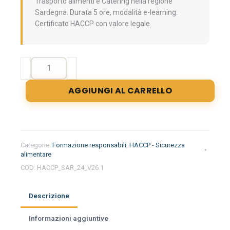
Trasporto alimenti e Catering nella regione
Sardegna. Durata 5 ore, modalità e-learning.
Certificato HACCP con valore legale.
Formazione
iniziale
per
AGGIUNGI AL CARRELLO
responsabili
del
settore
alimentare
nella
Categorie:
Formazione responsabili
,
HACCP - Sicurezza
regione
alimentare
Sardegna
COD:
HACCP_SAR_24_V26.1
-
Trasporto
Descrizione
alimenti
e
Informazioni aggiuntive
Catering