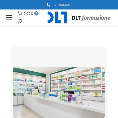
02 9583303
0,00
€
0
Cerca