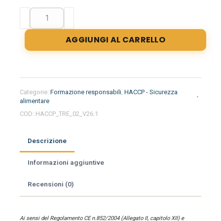
Formazione
iniziale
per
AGGIUNGI AL CARRELLO
responsabili
del
settore
alimentare
nella
Categorie:
Formazione responsabili
,
HACCP - Sicurezza
regione
alimentare
Trentino
COD:
HACCP_TRE_02_V26.1
Alto
Adige
Descrizione
-
Farmacia
Informazioni aggiuntive
quantità
Recensioni (0)
Ai sensi del Regolamento CE n.852/2004 (Allegato II, capitolo XII) e