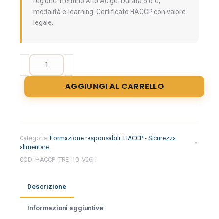
regione Trentino Alto Adige. Durata 5 ore,
modalità e-learning. Certificato HACCP con valore
legale.
Formazione
iniziale
per
AGGIUNGI AL CARRELLO
responsabili
del
settore
alimentare
nella
Categorie:
Formazione responsabili
,
HACCP - Sicurezza
regione
alimentare
Trentino
COD:
HACCP_TRE_10_V26.1
Alto
Adige
Descrizione
-
Minimarket
Informazioni aggiuntive
quantità