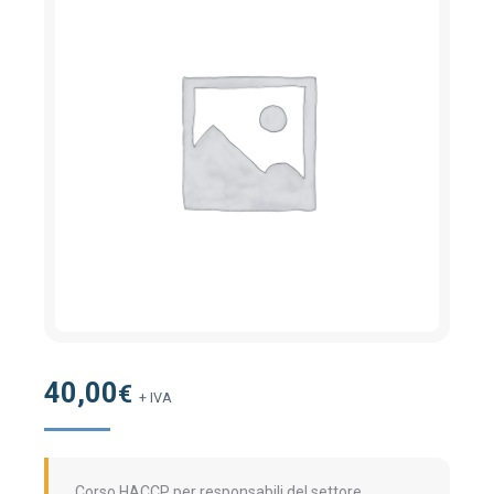
40,00
€
+ IVA
Corso HACCP per responsabili del settore