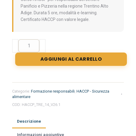
Panificio e Pizzeria nella regione Trentino Alto
Adige. Durata 5 ore, modalità e-learning.
Certificato HACCP con valore legale.
Formazione
iniziale
per
AGGIUNGI AL CARRELLO
responsabili
del
settore
alimentare
nella
Categorie:
Formazione responsabili
,
HACCP - Sicurezza
regione
alimentare
Trentino
COD:
HACCP_TRE_14_V26.1
Alto
Adige
Descrizione
-
Panificio
Informazioni aggiuntive
e