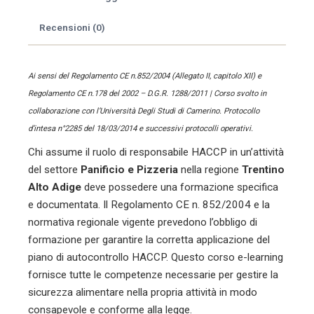
Pizzeria
Recensioni (0)
quantità
Ai sensi del Regolamento CE n.852/2004 (Allegato II, capitolo XII) e
Regolamento CE n.178 del 2002 – D.G.R. 1288/2011 | Corso svolto in
collaborazione con l’Università Degli Studi di Camerino. Protocollo
d’intesa n°2285 del 18/03/2014 e successivi protocolli operativi.
Chi assume il ruolo di responsabile HACCP in un’attività
del settore
Panificio e Pizzeria
nella regione
Trentino
Alto Adige
deve possedere una formazione specifica
e documentata. Il Regolamento CE n. 852/2004 e la
normativa regionale vigente prevedono l’obbligo di
formazione per garantire la corretta applicazione del
piano di autocontrollo HACCP. Questo corso e-learning
fornisce tutte le competenze necessarie per gestire la
sicurezza alimentare nella propria attività in modo
consapevole e conforme alla legge.