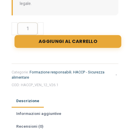
legale.
Formazione
iniziale
per
AGGIUNGI AL CARRELLO
responsabili
del
settore
alimentare
nella
Categorie:
Formazione responsabili
,
HACCP - Sicurezza
regione
alimentare
Veneto
COD:
HACCP_VEN_12_V26.1
-
Ortofrutta
Descrizione
quantità
Informazioni aggiuntive
Recensioni (0)