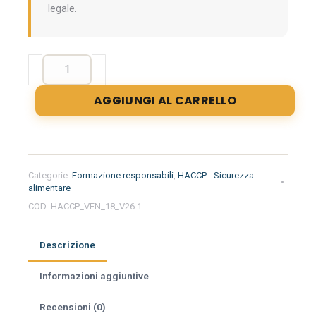
legale.
Formazione
iniziale
per
AGGIUNGI AL CARRELLO
responsabili
del
settore
alimentare
nella
Categorie:
Formazione responsabili
,
HACCP - Sicurezza
regione
alimentare
Veneto
COD:
HACCP_VEN_18_V26.1
-
Pastificio
Descrizione
quantità
Informazioni aggiuntive
Recensioni (0)