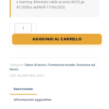
e-learning. Attestato valido ai sensi del D.Lgs.
81/2008 e dell’ASR 17/04/2025.
Sicurezza
nei
cantieri
AGGIUNGI AL CARRELLO
-
Modulo
aggiuntivo
alla
formazione
Categorie:
Datori di lavoro
,
Formazione iniziale
,
Sicurezza sul
iniziale
lavoro
per
COD:
IN_DAT-CAN_V25.1
datore
di
Descrizione
lavoro
quantità
Informazioni aggiuntive