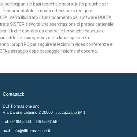
e ai partecipanti le basi teoriche e soprattutto pratiche per
i fondamentali del catasto ed iniziare a redigere
A. Verrà illustrato il funzionamento del software DOCFA,
ntrate SISTER e svolta una esercitazione di pratica catastale
ionisti che operano da anni sulle tematiche catastali e
orsisti le loro competenze e la loro esperienza.
ranno i propri PC per seguire le lezioni in video conferenza e
DOCFA passaggio dopo passaggio insieme al docente.
Contattaci:
DLT Formazione snc
Via Barone Leonino 2 20060 Truccazzano (MI)
Tel: 02 9583303 - 346 8593158
mail: info@dltformazione.it