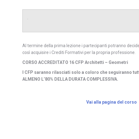
.
Al termine della prima lezione i partecipanti potranno decide
così acquisire i Crediti Formativi per la propria professione.
CORSO ACCREDITATO 16 CFP Architetti – Geometri
I CFP saranno rilasciati solo a coloro che seguiranno tutt
ALMENO L’80% DELLA DURATA COMPLESSIVA.
Corso ben strutturato e spiegazioni chiar
L’insegnante si è resa anche sempre disponibi
particolari.
Vai alla pagina del corso
Architetto Agnese