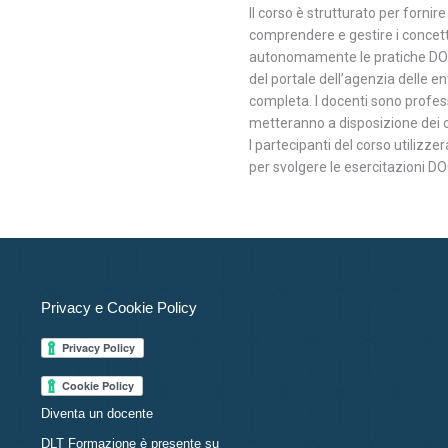
Il corso è strutturato per fornir
comprendere e gestire i concett
autonomamente le pratiche DOCF
del portale dell’agenzia delle e
completa. I docenti sono profess
metteranno a disposizione dei c
I partecipanti del corso utilizze
per svolgere le esercitazioni 
Privacy e Cookie Policy
Diventa un docente
DLT Formazione è presente su