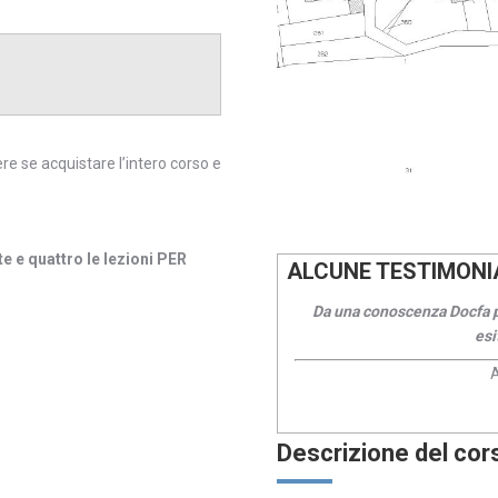
re se acquistare l’intero corso e
e e quattro le lezioni PER
ALCUNE TESTIMONIA
e e utili per la professione.
Da una conoscenza Docfa par
le nel rispondere a quesiti e casi
esi
A
 Olivi
Descrizione del cor