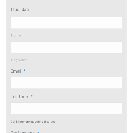
I tuoi dati
Nome
Cognome
Email
*
Telefono
*
0 di 13 numero massimo di caratteri