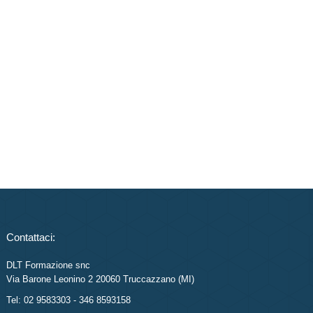
Contattaci:
DLT Formazione snc
Via Barone Leonino 2 20060 Truccazzano (MI)
Tel: 02 9583303 - 346 8593158