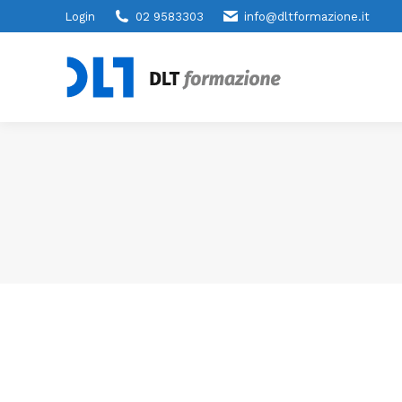
Login
02 9583303
info@dltformazione.it