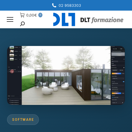
02 9583303
0,00
€
0
Cerca
SOFTWARE