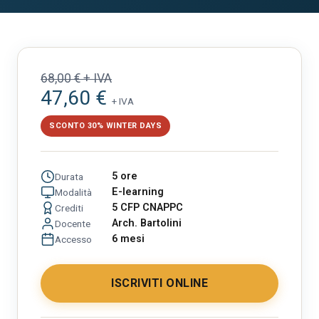
68,00 € + IVA
47,60 €
+ IVA
SCONTO 30% WINTER DAYS
5 ore
Durata
E-learning
Modalità
5 CFP CNAPPC
Crediti
Arch. Bartolini
Docente
6 mesi
Accesso
ISCRIVITI ONLINE