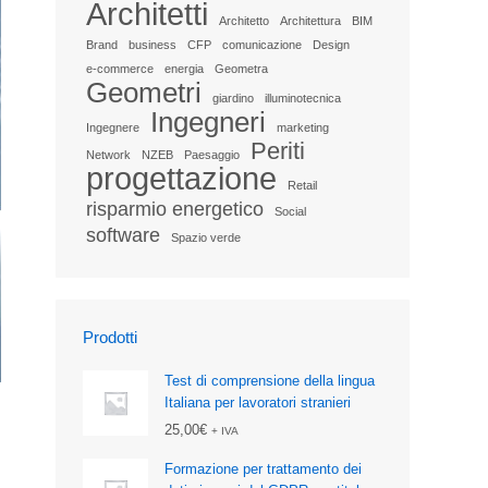
Architetti
Architetto
Architettura
BIM
Brand
business
CFP
comunicazione
Design
e-commerce
energia
Geometra
Geometri
giardino
illuminotecnica
Ingegneri
Ingegnere
marketing
Periti
Network
NZEB
Paesaggio
progettazione
Retail
risparmio energetico
Social
software
Spazio verde
Prodotti
Test di comprensione della lingua
Italiana per lavoratori stranieri
25,00
€
+ IVA
Formazione per trattamento dei