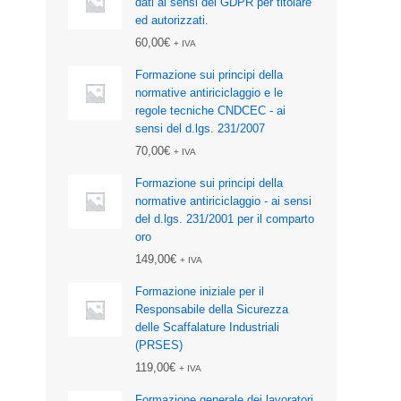
dati ai sensi del GDPR per titolare
ed autorizzati.
60,00
€
+ IVA
Formazione sui principi della
normative antiriciclaggio e le
regole tecniche CNDCEC - ai
sensi del d.lgs. 231/2007
70,00
€
+ IVA
Formazione sui principi della
normative antiriciclaggio - ai sensi
del d.lgs. 231/2001 per il comparto
oro
149,00
€
+ IVA
Formazione iniziale per il
Responsabile della Sicurezza
delle Scaffalature Industriali
(PRSES)
119,00
€
+ IVA
Formazione generale dei lavoratori