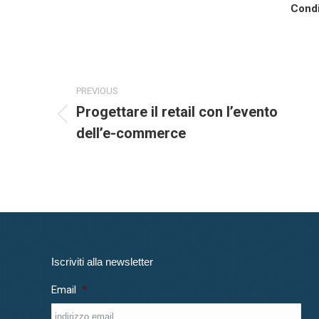
Condi
Commento
PREVIOUS
di
Progettare il retail con l’evento
Stile
dell’e-commerce
navigazione
dell'anteprima:
Iscriviti alla newsletter
Email
*