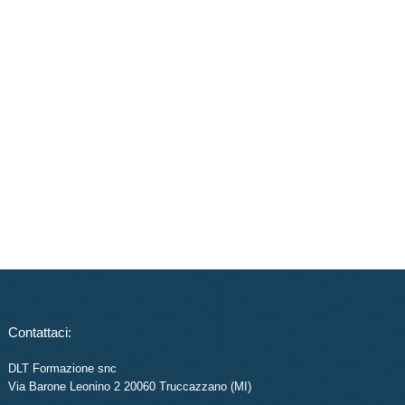
Contattaci:
DLT Formazione snc
Via Barone Leonino 2 20060 Truccazzano (MI)