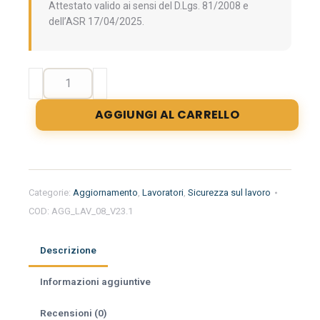
Attestato valido ai sensi del D.Lgs. 81/2008 e
dell’ASR 17/04/2025.
Aggiornamento
formazione
per
AGGIUNGI AL CARRELLO
lavoratori.
Approfondimento
sui
luoghi
di
Categorie:
Aggiornamento
,
Lavoratori
,
Sicurezza sul lavoro
lavoro.
COD:
AGG_LAV_08_V23.1
quantità
Descrizione
Informazioni aggiuntive
Recensioni (0)