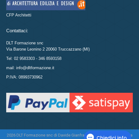
CFP Architetti
Contattaci:
DLT Formazione snc
Via Barone Leonino 2 20060 Truccazzano (MI)
Tel: 02 9583303 - 346 8593158
mail: info@dltformazione.it
P.IVA: 08993730962
2026 DLT Formazione snc di Davide Gianfranco Di Leo e Daniela Tasca