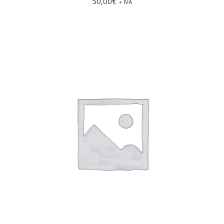
50,00
€
+ IVA