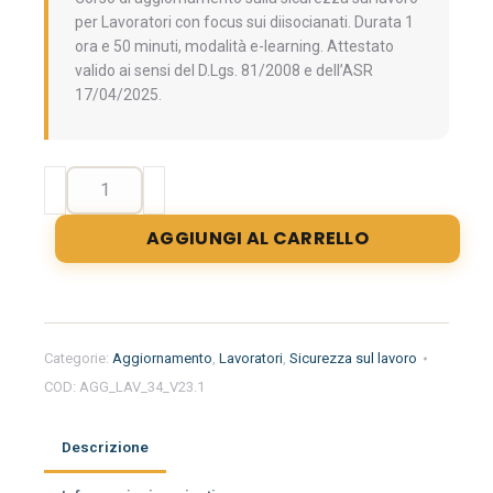
per Lavoratori con focus sui diisocianati. Durata 1
ora e 50 minuti, modalità e-learning. Attestato
valido ai sensi del D.Lgs. 81/2008 e dell’ASR
17/04/2025.
Aggiornamento
formazione
per
AGGIUNGI AL CARRELLO
l'uso
dei
diisocianati
-
Livello
Categorie:
Aggiornamento
,
Lavoratori
,
Sicurezza sul lavoro
generale
COD:
AGG_LAV_34_V23.1
e
intermedio
(Valido
Descrizione
come
aggiornamento