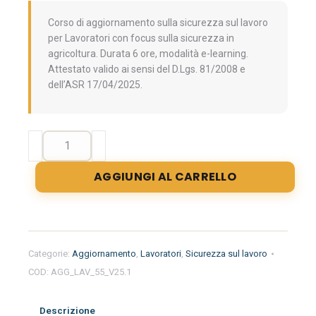
Corso di aggiornamento sulla sicurezza sul lavoro
per Lavoratori con focus sulla sicurezza in
agricoltura. Durata 6 ore, modalità e-learning.
Attestato valido ai sensi del D.Lgs. 81/2008 e
dell’ASR 17/04/2025.
Aggiornamento
formazione
per
AGGIUNGI AL CARRELLO
lavoratori
del
settore
Agricoltura-
Silvicoltura-
Categorie:
Aggiornamento
,
Lavoratori
,
Sicurezza sul lavoro
Zootecnia.
COD:
AGG_LAV_55_V25.1
Sicurezza
e
gestione
Descrizione