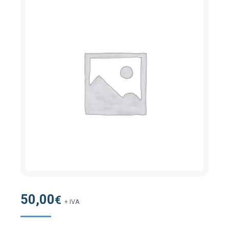
50,00
€
+ IVA