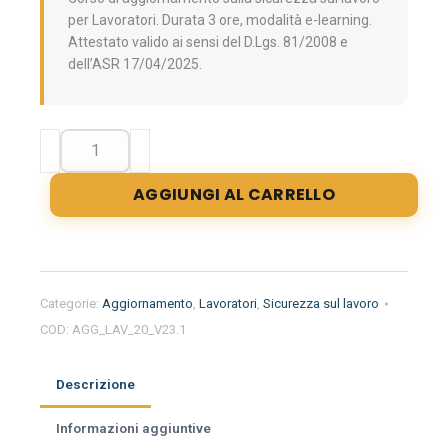
per Lavoratori. Durata 3 ore, modalità e-learning.
Attestato valido ai sensi del D.Lgs. 81/2008 e
dell’ASR 17/04/2025.
Aggiornamento
formazione
per
AGGIUNGI AL CARRELLO
lavoratori.
Novità
legislative
in
materia
Categorie:
Aggiornamento
,
Lavoratori
,
Sicurezza sul lavoro
di
COD:
AGG_LAV_20_V23.1
salute
e
sicurezza
Descrizione
del
lavoro.
Informazioni aggiuntive
A