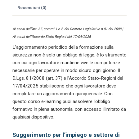
cura
Recensioni (0)
di
Lorenzo
Fantini.
Ai sensi dell’art. 37, commi 1 e 2, del Decreto Legislativo n.81 del 2008 |
quantità
Ai sensi dell’Accordo Stato Regioni del 17/04/2025
L’aggiornamento periodico della formazione sulla
sicurezza non è solo un obbligo di legge: è lo strumento
con cui ogni lavoratore mantiene vive le competenze
necessarie per operare in modo sicuro ogni giorno. Il
D.Lgs. 81/2008 (art. 37) e l’Accordo Stato-Regioni del
17/04/2025 stabiliscono che ogni lavoratore deve
completare un aggiornamento quinquennale. Con
questo corso e-learning puoi assolvere l’obbligo
formativo in piena autonomia, con accesso illimitato da
qualsiasi dispositivo.
Suggerimento per l’impiego e settore di