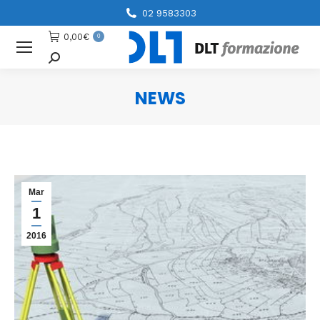
02 9583303
0,00
€
0
Cerca
NEWS
You are here:
Mar
1
2016