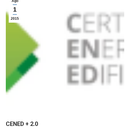
Ago
1
2015
CENED + 2.0