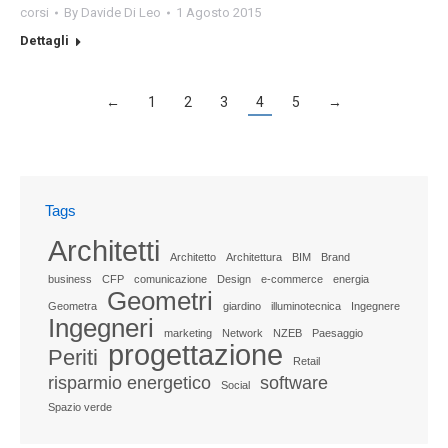
corsi
By
Davide Di Leo
1 Agosto 2015
Dettagli
←
1
2
3
4
5
→
Tags
Architetti
Architetto
Architettura
BIM
Brand
business
CFP
comunicazione
Design
e-commerce
energia
Geometri
Geometra
giardino
illuminotecnica
Ingegnere
Ingegneri
marketing
Network
NZEB
Paesaggio
progettazione
Periti
Retail
risparmio energetico
software
Social
Spazio verde