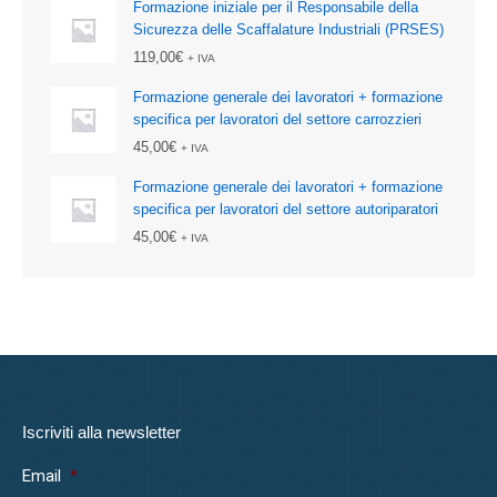
Formazione iniziale per il Responsabile della
Sicurezza delle Scaffalature Industriali (PRSES)
119,00
€
+ IVA
Formazione generale dei lavoratori + formazione
specifica per lavoratori del settore carrozzieri
45,00
€
+ IVA
Formazione generale dei lavoratori + formazione
specifica per lavoratori del settore autoriparatori
45,00
€
+ IVA
Iscriviti alla newsletter
Email
*