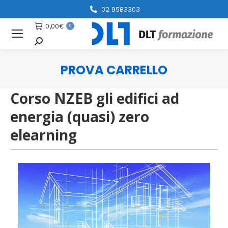
02 9583303
0,00
€
0
Cerca
PROVA CARRELLO
You are here:
Corso NZEB gli edifici ad
energia (quasi) zero
elearning