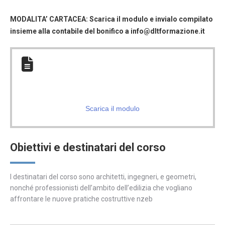
era:
è:
98,00€.
68,60€.
MODALITA’ CARTACEA:
Scarica il modulo e invialo compilato
insieme alla contabile del bonifico a info@dltformazione.it
Scarica il modulo
Obiettivi e destinatari del corso
I destinatari del corso sono architetti, ingegneri, e geometri,
nonché professionisti dell’ambito dell’edilizia che vogliano
affrontare le nuove pratiche costruttive nzeb