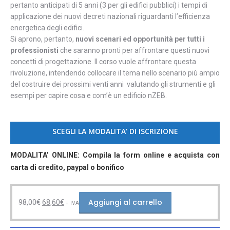
pertanto anticipati di 5 anni (3 per gli edifici pubblici) i tempi di
applicazione dei nuovi decreti nazionali riguardanti l’efficienza
energetica degli edifici.
Si aprono, pertanto,
nuovi scenari ed opportunità per tutti i
professionisti
che saranno pronti per affrontare questi nuovi
concetti di progettazione. Il corso vuole affrontare questa
rivoluzione, intendendo collocare il tema nello scenario più ampio
del costruire dei prossimi venti anni valutando gli strumenti e gli
esempi per capire cosa e com’è un edificio nZEB.
SCEGLI LA MODALITA' DI ISCRIZIONE
MODALITA’ ONLINE:
Compila la form online e acquista con
carta di credito, paypal o bonifico
Il
Il
Aggiungi al carrello
98,00
€
68,60
€
+ IVA
prezzo
prezzo
originale
attuale